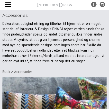
Accessories
Produkter
Dekoration, boligindretning og tilbehør til hjemmet er en meget
UDSALG
stor del af Interieur & Design´s DNA. Vi rejser verden rundt for, at
Nye
finde puder, plaider, spejle og andet tilbehør du ikke finder andre
produkter
steder. Vi syntes, at det giver hjemmet personlighed og charme
Møbler
med nye og spændende designs, som ingen andre har. Skulle du
have set boligtilbehør i udlandet eller i et blad, så kom ind i
Borde
møbelhuset her i Birkerød/Nordsjælland med et foto eller lign. - vi
gør en dyd ud af, at finde frem til netop det du søger.
Spiseborde
Sofaborde
Butik
>
Accessories
&
sideborde
Bakke
borde
Stole