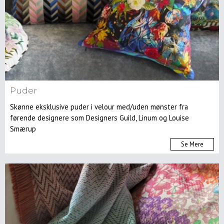
Spisebordsstole
Lænestole
Kontorstole
Skamler
&
taburetter
Barstole
Puder
Sofaer
Skønne eksklusive puder i velour med/uden mønster fra
Reoler
førende designere som Designers Guild, Linum og Louise
&
Smærup
opbevaring
Musik
Se Mere
&
Hifimøbler
Skriveborde
&
konsoller
Entre
møbler