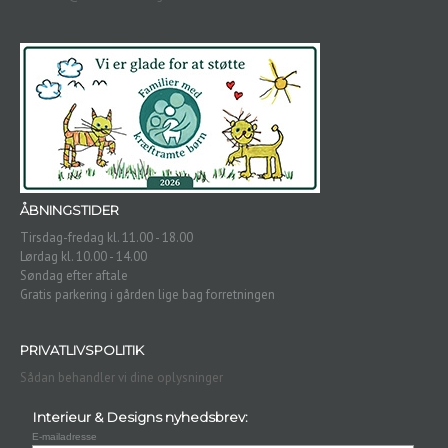
ÅBNINGSTIDER
Tirsdag-fredag kl. 11.00 - 18.00
Lørdag kl. 10.00 - 14.00
Søndag efter aftale
Gratis parkering i gården lige bag forretningen
PRIVATLIVSPOLITIK
Sådan behandler vi dine oplysninger
Interieur & Designs nyhedsbrev:
E-mailadresse