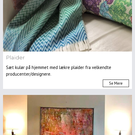
Havemøbler
Accessories
Puder
Plaider
Malerier
&
Plaider
Kunst
Sæt kulør på hjemmet med lækre plaider fra velkendte
Spejle
producenter/designere.
Dekoration/gaveideer
Se Mere
Gardiner
Belysning/lamper
Gulvlamper
Pendler/loftlamper
Bordlamper
Væglamper