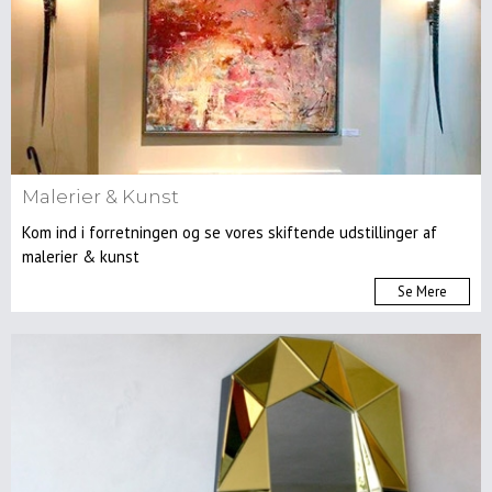
Tæpper
Brands
Indretningshjælp
Ombetrækning
Malerier & Kunst
Om
Os
Kom ind i forretningen og se vores skiftende udstillinger af
malerier & kunst
Kontakt
Os
Se Mere