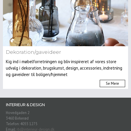
Dekoration/gaveideer
Kig ind i møbelforretningen og bliv inspireret af vores store
udvalg i dekoration, brugskunst, design, accessories, indretning
og gaveideer til boligen/hjemmet
Se Mere
INTERIEUR & DESIGN
Hovedgaden 2
3460 Birkerød
Telefon: 4055 1275
Email:
rb@interieur-design.dk