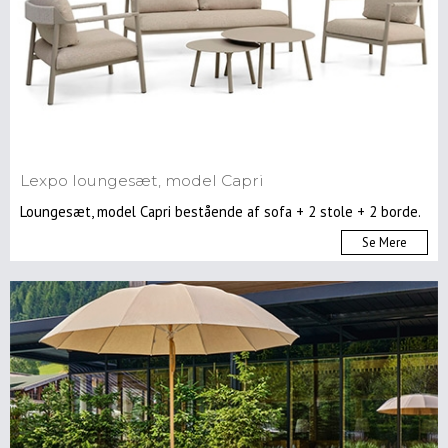
Spisebordsstole
Lænestole
Kontorstole
Skamler
&
taburetter
Barstole
Lexpo loungesæt, model Capri
Sofaer
Loungesæt, model Capri bestående af sofa + 2 stole + 2 borde.
Reoler
&
Se Mere
opbevaring
Musik
&
Hifimøbler
Skriveborde
&
konsoller
Entre
møbler