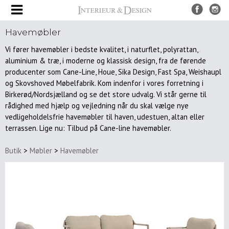
Havemøbler
Produkter
Vi fører havemøbler i bedste kvalitet, i naturflet, polyrattan,
UDSALG
aluminium & træ, i moderne og klassisk design, fra de førende
Nye
producenter som Cane-Line, Houe, Sika Design, Fast Spa, Weishaupl
produkter
og Skovshoved Møbelfabrik. Kom indenfor i vores forretning i
Møbler
Birkerød/Nordsjælland og se det store udvalg. Vi står gerne til
rådighed med hjælp og vejledning når du skal vælge nye
Borde
vedligeholdelsfrie havemøbler til haven, udestuen, altan eller
terrassen. Lige nu: Tilbud på Cane-line havemøbler.
Spiseborde
Sofaborde
Butik
>
Møbler
>
Havemøbler
&
sideborde
Bakke
borde
Stole