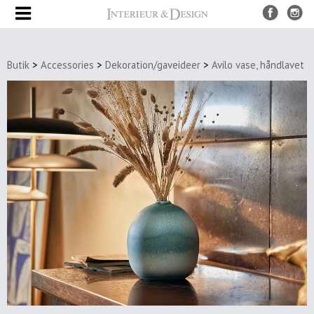
Produkter
Butik
>
Accessories
>
Dekoration/gaveideer
>
Avilo vase, håndlavet
UDSALG
Nye
produkter
Møbler
Borde
Spiseborde
Sofaborde
&
sideborde
Bakke
borde
Stole