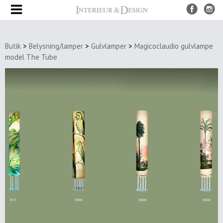
Produkter
Butik
>
Belysning/lamper
>
Gulvlamper
>
Magicoclaudio gulvlampe
UDSALG
model The Tube
Nye
produkter
Møbler
Borde
Spiseborde
Sofaborde
&
sideborde
Bakke
borde
Stole