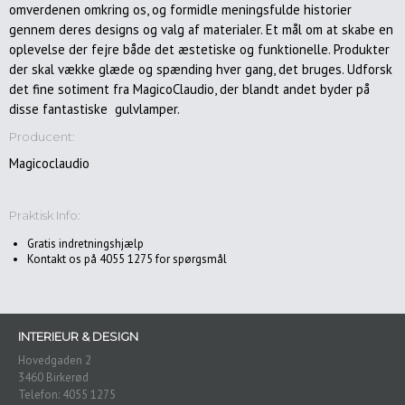
omverdenen omkring os, og formidle meningsfulde historier
Havemøbler
gennem deres designs og valg af materialer. Et mål om at skabe en
oplevelse der fejre både det æstetiske og funktionelle. Produkter
Accessories
der skal vække glæde og spænding hver gang, det bruges. Udforsk
det fine sotiment fra MagicoClaudio, der blandt andet byder på
Puder
disse fantastiske gulvlamper.
Plaider
Producent:
Malerier
&
Magicoclaudio
Kunst
Spejle
Praktisk Info:
Dekoration/gaveideer
Gratis indretningshjælp
Kontakt os på 4055 1275 for spørgsmål
Gardiner
Belysning/lamper
Gulvlamper
INTERIEUR & DESIGN
Pendler/loftlamper
Hovedgaden 2
Bordlamper
3460 Birkerød
Telefon: 4055 1275
Væglamper