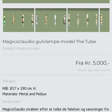
Spisebordsstole
Lænestole
Kontorstole
Skamler
&
taburetter
Barstole
Magicoclaudio gulvlampe model The Tube
Sofaer
Design: Magicoclaudio
Reoler
&
Fra Kr. 5.000,-
opbevaring
Pris pr. stk. inkl. moms
Musik
&
Detaljer:
Hifimøbler
Mål: Ø27 x 190 cm. H.
Skriveborde
&
Materiale: Metal and Polilux
konsoller
Beskrivelse:
Entre
MagicoClaudio stræber efter at tolke de følelser og sansninger fra
møbler