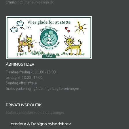
Email:
rb@interieur-design.dk
Tæpper
Brands
Indretningshjælp
Ombetrækning
Om
Os
ÅBNINGSTIDER
Kontakt
Tirsdag-fredag kl. 11.00 - 18.00
Os
Lørdag kl. 10.00 - 14.00
Søndag efter aftale
Gratis parkering i gården lige bag forretningen
PRIVATLIVSPOLITIK
Sådan behandler vi dine oplysninger
Interieur & Designs nyhedsbrev: