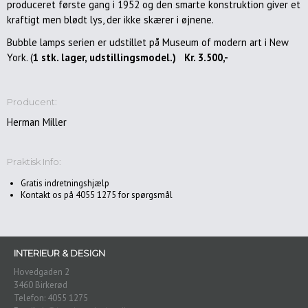
produceret første gang i 1952 og den smarte konstruktion giver et
Havemøbler
kraftigt men blødt lys, der ikke skærer i øjnene.
Bubble lamps serien er udstillet på Museum of modern art i New
Accessories
York. (
1 stk. lager, udstillingsmodel.) Kr. 3.500,-
Puder
Plaider
Producent:
Malerier
&
Herman Miller
Kunst
Spejle
Praktisk Info:
Dekoration/gaveideer
Gratis indretningshjælp
Kontakt os på 4055 1275 for spørgsmål
Gardiner
Belysning/lamper
Gulvlamper
INTERIEUR & DESIGN
Pendler/loftlamper
Hovedgaden 2
3460 Birkerød
Bordlamper
Telefon: 4055 1275
Væglamper