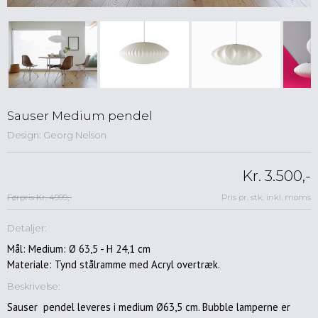
Spisebordsstole
Lænestole
Kontorstole
Skamler
&
taburetter
Barstole
Sauser Medium pendel
Design: Georg Nelson
Sofaer
Reoler
&
Kr. 3.500,-
opbevaring
Førpris Kr. 4999,-
Pris pr. stk. inkl. moms
Musik
&
Detaljer:
Hifimøbler
Mål: Medium: Ø 63,5 - H 24,1 cm
Skriveborde
Materiale: Tynd stålramme med Acryl overtræk.
&
konsoller
Beskrivelse:
Entre
Sauser pendel leveres i medium Ø63,5 cm. Bubble lamperne er
møbler