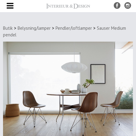
Produkter
Butik
>
Belysning/lamper
>
Pendler/loftlamper
>
Sauser Medium
UDSALG
pendel
Nye
produkter
Møbler
Borde
Spiseborde
Sofaborde
&
sideborde
Bakke
borde
Stole