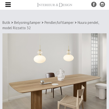
Produkter
Butik
>
Belysning/lamper
>
Pendler/loftlamper
>
Nuura pendel,
UDSALG
model Rizzatto 32
Nye
produkter
Møbler
Borde
Spiseborde
Sofaborde
&
sideborde
Bakke
borde
Stole