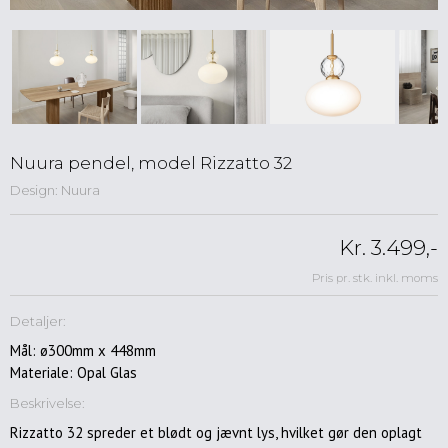
Spisebordsstole
Lænestole
Kontorstole
Skamler
&
taburetter
Barstole
Nuura pendel, model Rizzatto 32
Design: Nuura
Sofaer
Reoler
&
Kr. 3.499,-
opbevaring
Pris pr. stk. inkl. moms
Musik
&
Detaljer:
Hifimøbler
Mål: ø300mm x 448mm
Skriveborde
Materiale: Opal Glas
&
konsoller
Beskrivelse:
Entre
Rizzatto 32 spreder et blødt og jævnt lys, hvilket gør den oplagt
møbler