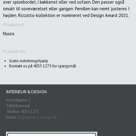
over spisebordet, i køkkenet eller ved sofaen. Den passer også
Havemøbler
smukt til soveværelset eller gangen. Pendlen kan nemt justeres I
højden. Rizzatto-kollektion er nomineret ved Design Award 2021.
Accessories
Producent:
Puder
Nuura
Plaider
Malerier
Praktisk Info:
&
Kunst
Gratis indretningshjælp
Kontakt os på 4055 1275 for spørgsmål
Spejle
Dekoration/gaveideer
Gardiner
INTERIEUR & DESIGN
Belysning/lamper
Hovedgaden 2
3460 Birkerød
Gulvlamper
Telefon: 4055 1275
Email:
rb@interieur-design.dk
Pendler/loftlamper
Bordlamper
Væglamper