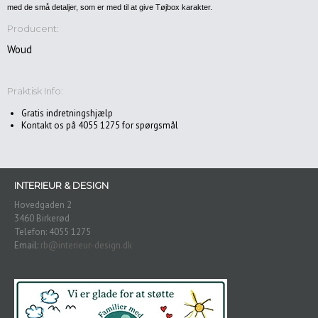
med de små detaljer, som er med til at give Tøjbox karakter.
Havemøbler
Producent:
Accessories
Woud
Puder
Plaider
Praktisk Info:
Malerier
Gratis indretningshjælp
&
Kontakt os på 4055 1275 for spørgsmål
Kunst
Spejle
Dekoration/gaveideer
INTERIEUR & DESIGN
Hovedgaden 2
Gardiner
3460 Birkerød
Belysning/lamper
Telefon: 4055 1275
Email:
rb@interieur-design.dk
Gulvlamper
Pendler/loftlamper
Bordlamper
Væglamper