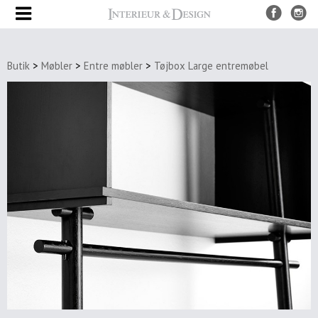
Produkter
Butik
>
Møbler
>
Entre møbler
>
Tøjbox Large entremøbel
UDSALG
Nye
produkter
Møbler
Borde
Spiseborde
Sofaborde
&
sideborde
Bakke
borde
Stole