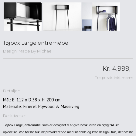
Spisebordsstole
Lænestole
Kontorstole
Skamler
&
taburetter
Tøjbox Large entremøbel
Barstole
Design: Made By Michael
Sofaer
Reoler
Kr. 4.999,-
&
Pris pr. stk. inkl. moms
opbevaring
Musik
Detaljer:
&
Hifimøbler
Mål: B. 112 x D.38 x H. 200 cm.
Materiale: Fineret Plywood & Massiv eg
Skriveborde
&
Beskrivelse:
konsoller
Tøjbox Large, entremøbel som er designet til at give beskueren en rigtig "AHA"
Entre
oplevelse. Ved første blik lidt provokerende med sit enkle og lette design i træ, det næste
møbler