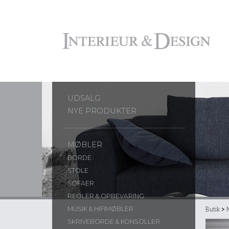
UDSALG
NYE PRODUKTER
MØBLER
BORDE
STOLE
SOFAER
REOLER & OPBEVARING
Butik
>
MUSIK & HIFIMØBLER
SKRIVEBORDE & KONSOLLER