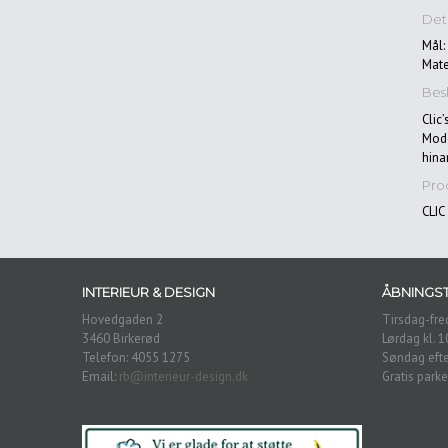
Deta
Mål:
Mate
Besk
Clic
Mode
hina
Pro
CLIC
INTERIEUR & DESIGN
ÅBNINGST
Hovedgaden 2
Tirsdag-fred
3460 Birkerød
Lørdag kl. 1
Telefon: 4055 1275
Søndag efte
Email:
rb@interieur-design.dk
Gratis parke