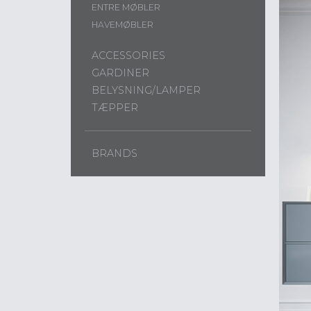
ENTRE MØBLER
HAVEMØBLER
ACCESSORIES
GARDINER
BELYSNING/LAMPER
TÆPPER
BRANDS