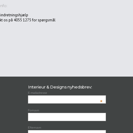
Info:
 indretningshjælp
kt os på 4055 1275 for spørgsmål
Interieur & Designs nyhedsbrev:
E-mailadresse
*
Fornavn
Efternavn