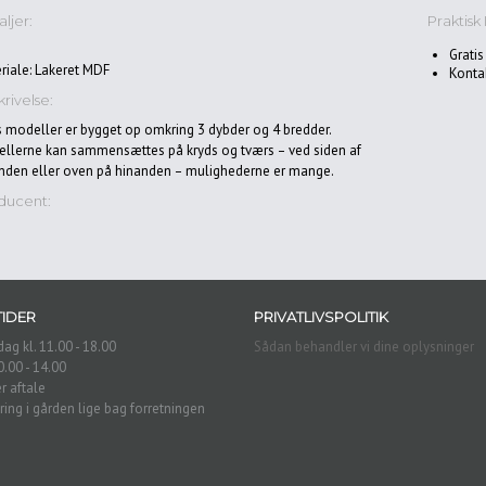
ljer:
Praktisk 
Gratis
riale: Lakeret MDF
Konta
rivelse:
’s modeller er bygget op omkring 3 dybder og 4 bredder.
llerne kan sammensættes på kryds og tværs – ved siden af
nden eller oven på hinanden – mulighederne er mange.
ducent:
IDER
PRIVATLIVSPOLITIK
ag kl. 11.00 - 18.00
Sådan behandler vi dine oplysninger
0.00 - 14.00
r aftale
ring i gården lige bag forretningen