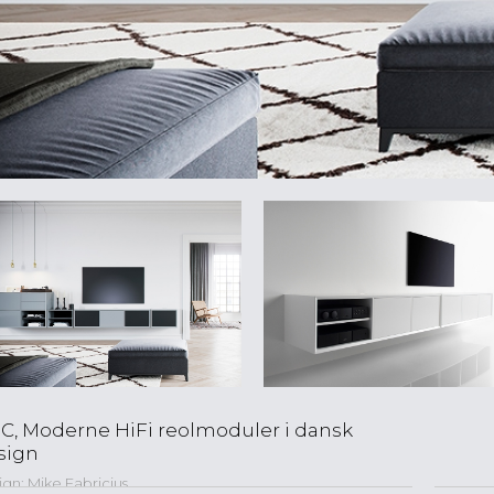
IC, Moderne HiFi reolmoduler i dansk
sign
gn: Mike Fabricius