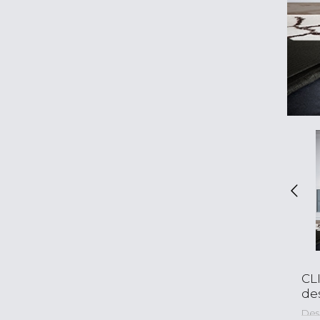
CL
de
Desi