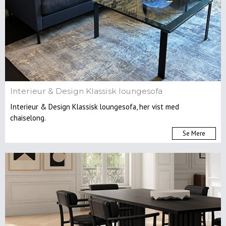
Havemøbler
Accessories
Puder
Plaider
Malerier
&
Interieur & Design Klassisk loungesofa
Kunst
Interieur & Design Klassisk loungesofa, her vist med
Spejle
chaiselong.
Dekoration/gaveideer
Se Mere
Gardiner
Belysning/lamper
Gulvlamper
Pendler/loftlamper
Bordlamper
Væglamper