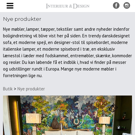
Nye produkter
Produkter
Nye møbler, lamper, tæpper, tekstiler samt andre nyheder indenfor
UDSALG
boligindretning vil blive vist her på siden. En trendy danskdesignet
Nye
sofa, et moderne spejl, en designer-stol til spisebordet, moderne
produkter
italienske lamper, et moderne spisebord i træ, en eksklusiv
Møbler
lænestol i læder med fodskammel, entremøbler, skænke, kommoder
og reoler. Du kan løbende få et indblik i, hvad vi finder på messer
Borde
og udstillinger rundt i Europa. Mange nye moderne møbler i
forretningen lige nu.
Spiseborde
Sofaborde
Butik
>
Nye produkter
&
sideborde
Bakke
borde
Stole