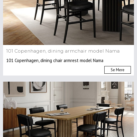
Tæpper
Brands
Indretningshjælp
Ombetrækning
101 Copenhagen, dining armchair model Nama
Om
101 Copenhagen, dining chair armrest model Nama
Os
Se Mere
Kontakt
Os