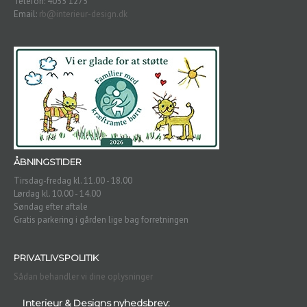
Telefon: 4055 1275
Email:
rb@interieur-design.dk
ÅBNINGSTIDER
Tirsdag-fredag kl. 11.00 - 18.00
Lørdag kl. 10.00 - 14.00
Søndag efter aftale
Gratis parkering i gården lige bag forretningen
PRIVATLIVSPOLITIK
Sådan behandler vi dine oplysninger
Interieur & Designs nyhedsbrev: