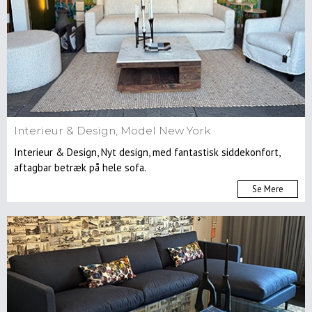
Spisebordsstole
Lænestole
Kontorstole
Skamler
&
taburetter
Barstole
Interieur & Design, Model New York
Sofaer
Interieur & Design, Nyt design, med fantastisk siddekonfort,
Reoler
aftagbar betræk på hele sofa.
&
opbevaring
Se Mere
Musik
&
Hifimøbler
Skriveborde
&
konsoller
Entre
møbler