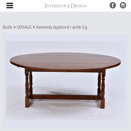
Produkter
Butik
>
UDSALG
>
Kennedy Jagtbord i antik Eg
UDSALG
Nye
produkter
Møbler
Borde
Spiseborde
Sofaborde
&
sideborde
Bakke
borde
Stole