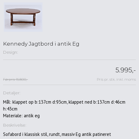
Spisebordsstole
Lænestole
Kontorstole
Skamler
&
taburetter
Kennedy Jagtbord i antik Eg
Barstole
Design:
Sofaer
Reoler
5.995,-
&
Førpris 15.800,-
Pris pr. stk. inkl. moms
opbevaring
Musik
Detaljer:
&
Hifimøbler
Mål: klappet op b:137cm d:93cm, klappet ned b:137cm d:46cm
h:43cm
Skriveborde
Materiale: antik eg
&
konsoller
Beskrivelse:
Entre
Sofabord i klassisk stil, rundt, massiv Eg antik patineret
møbler